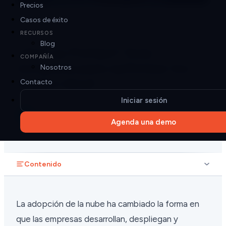
Precios
Casos de éxito
21 min de lectura
FINOPS
RECURSOS
Blog
¿Qué es FinOps? Guía
COMPAÑÍA
completa para optimizar los
Nosotros
costes cloud
Contacto
Iniciar sesión
Tamires Zinetti
TZ
Jul 6, 2026
Agenda una demo
Contenido
La adopción de la nube ha cambiado la forma en
que las empresas desarrollan, despliegan y