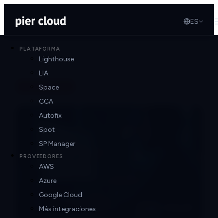
ES
PLATAFORMA
Lighthouse
LIA
Volver al blog
Space
CCA
Autofix
Spot
SP Manager
PROVEEDORES
AWS
Azure
Google Cloud
Más integraciones