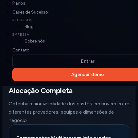
ambientes IBM Cloud.
Planos
Cases de Sucesso
Datadog, MongoDB e Elastic
RECURSOS
Blog
Integre dados de nuvem e infraestrutura para análises mais
profundas e completas.
EMPRESA
Sobre nós
Contato
Entrar
Agendar demo
Alocação Completa
Obtenha maior visibilidade dos gastos em nuvem entre
diferentes provedores, equipes e dimensões de
negócio.