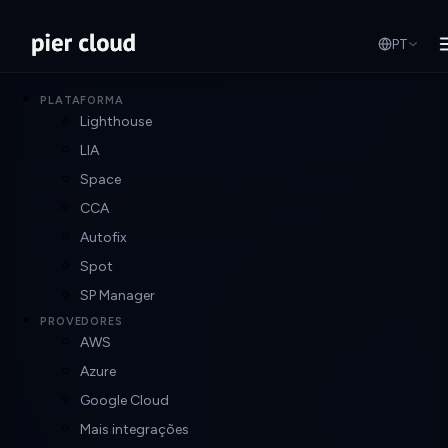
PT
PLATAFORMA
Lighthouse
LIA
Integrações para outros
Space
ambientes em nuvem
CCA
Autofix
Spot
SP Manager
Oracle
PROVEDORES
Conecte e gerencie ambientes Oracle Cloud com melhor
AWS
visibilidade e governança.
Azure
Google Cloud
IBM
Mais integrações
Estenda a visibilidade FinOps e o controle operacional para