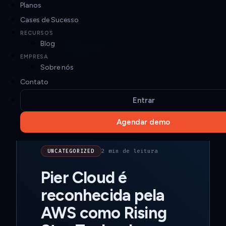
Planos
DESTAQUE
Cases de Sucesso
RECURSOS
UNCATEGORIZED
Blog
$78k
EC2
$54k
RDS
EMPRESA
$38k
K8s
Sobre nós
$22k
Lambda
$14k
S3
Contato
−$41k
Economia autônoma / mês
Entrar
Agendar demo
2 min de leitura
UNCATEGORIZED
Pier Cloud é
reconhecida pela
AWS como Rising