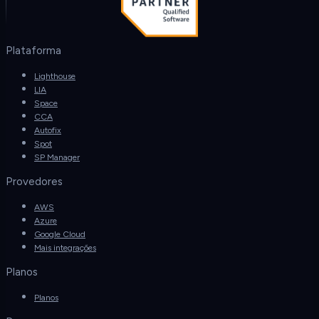
Plataforma
Lighthouse
LIA
Space
CCA
Autofix
Spot
SP Manager
Provedores
AWS
Azure
Google Cloud
Mais integrações
Planos
Planos