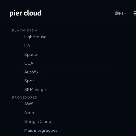
PT
PLATAFORMA
Lighthouse
LIA
Space
Inteligência FinOps,
CCA
Autofix
entregue.
Spot
SP Manager
IA agêntica, estratégia de custo em nuvem
PROVEDORES
e o futuro do FinOps autônomo.
AWS
Azure
Google Cloud
Mais integrações