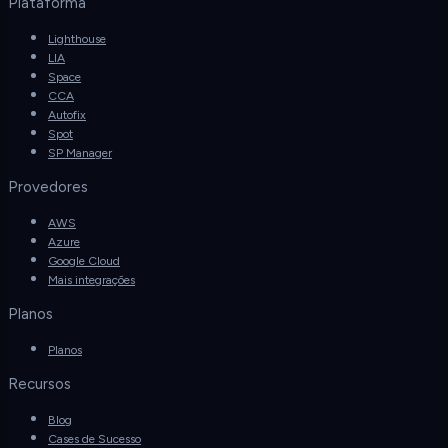
Plataforma
Lighthouse
LIA
Space
CCA
Autofix
Spot
SP Manager
Provedores
AWS
Azure
Google Cloud
Mais integrações
Planos
Planos
Recursos
Blog
Cases de Sucesso