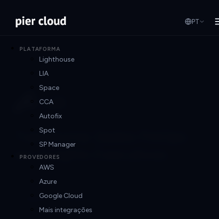
PT
PLATAFORMA
Lighthouse
LIA
Space
CCA
Autofix
Spot
Transforme Dados FinOps
SP Manager
em Insights Executivos
PROVEDORES
AWS
Azure
Google Cloud
Relatórios Executivos
Mais integrações
Gere insights claros e contextualizados para C-levels e