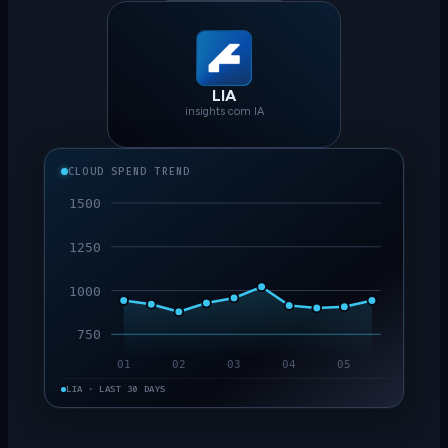
LIA
insights com IA
CLOUD SPEND TREND
1500
1250
1000
750
01
02
03
04
05
LIA · LAST 30 DAYS